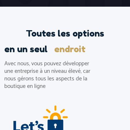
z
v
o
t
Toutes les options
r
e
en un seul
endroit
n
°
Avec nous, vous pouvez développer
d
une entreprise à un niveau élevé, car
e
nous gérons tous les aspects de la
t
boutique en ligne
é
l
é
p
h
o