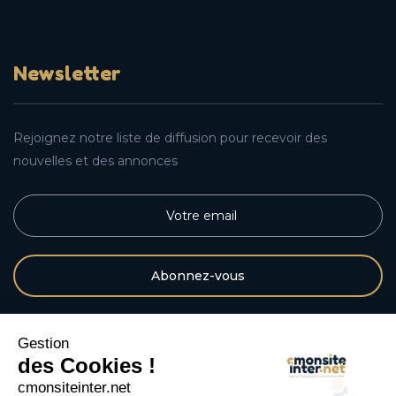
Newsletter
Rejoignez notre liste de diffusion pour recevoir des
nouvelles et des annonces
E
m
a
i
l
Gestion
des Cookies !
Suivez nous
cmonsiteinter.net